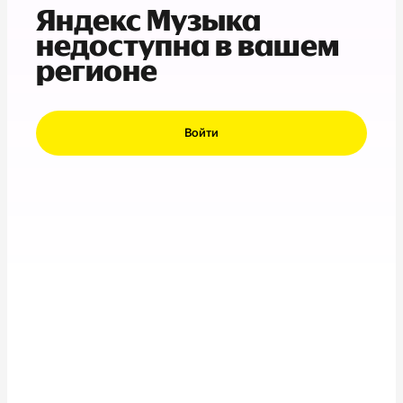
Яндекс Музыка
недоступна в вашем
регионе
Войти