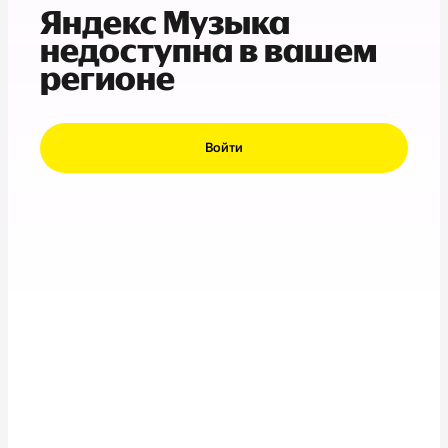
Яндекс Музыка
недоступна в вашем
регионе
Войти