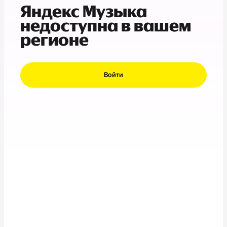
Яндекс Музыка
недоступна в вашем
регионе
Войти