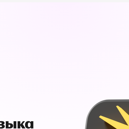
узыка