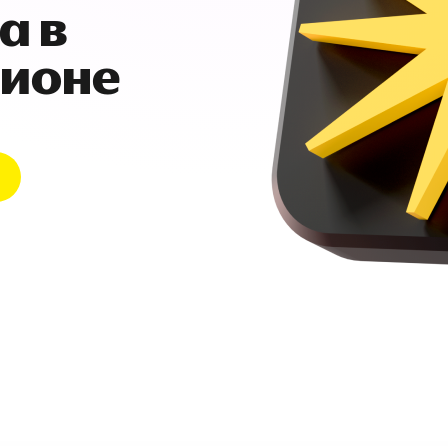
а в
гионе