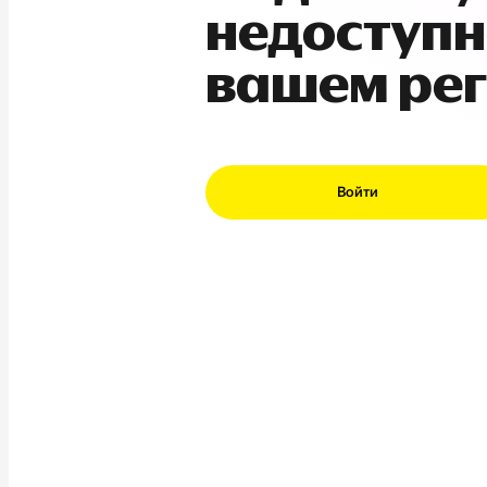
недоступн
вашем ре
Войти