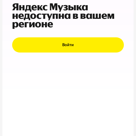
Яндекс Музыка
недоступна в вашем
регионе
Войти