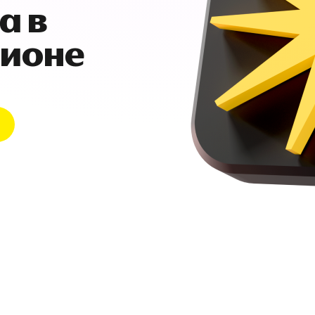
а в
гионе