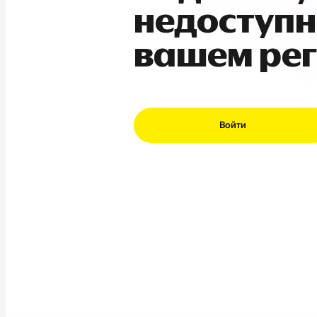
недоступн
вашем ре
Войти