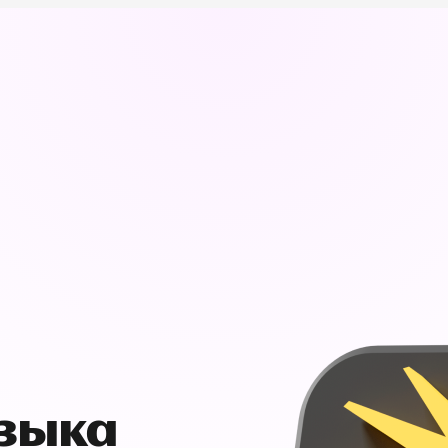
узыка