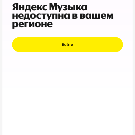
Яндекс Музыка
недоступна в вашем
регионе
Войти