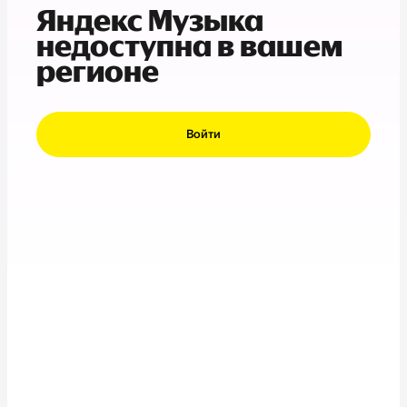
Яндекс Музыка
недоступна в вашем
регионе
Войти