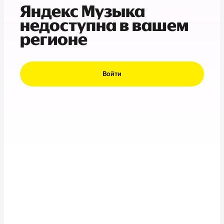
Яндекс Музыка
недоступна в вашем
регионе
Войти