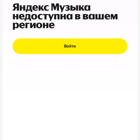
Яндекс Музыка
недоступна в вашем
регионе
Войти