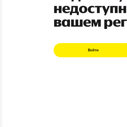
недоступн
вашем ре
Войти