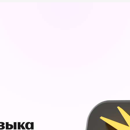
узыка