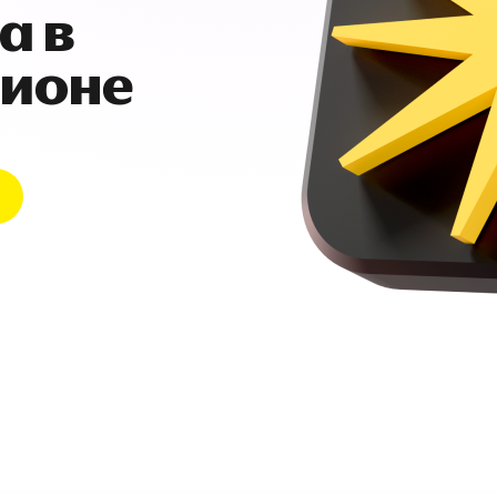
а в
гионе