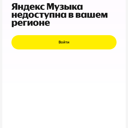
Яндекс Музыка
недоступна в вашем
регионе
Войти