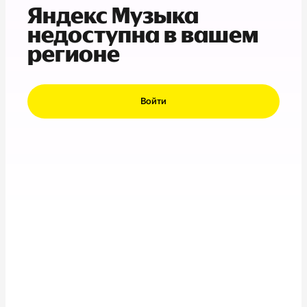
Яндекс Музыка
недоступна в вашем
регионе
Войти