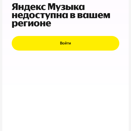
Яндекс Музыка
недоступна в вашем
регионе
Войти