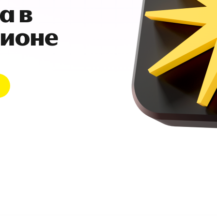
а в
гионе