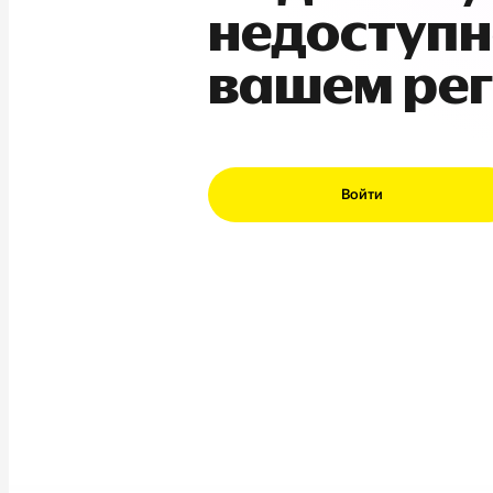
недоступн
вашем ре
Войти