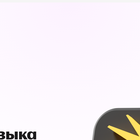
узыка