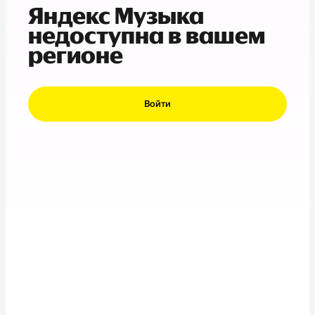
Яндекс Музыка
недоступна в вашем
регионе
Войти