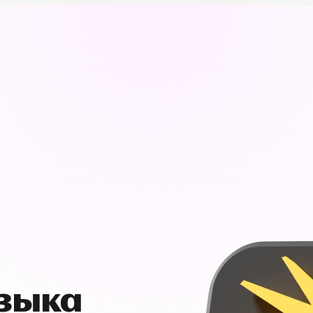
узыка