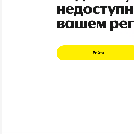
недоступн
вашем ре
Войти