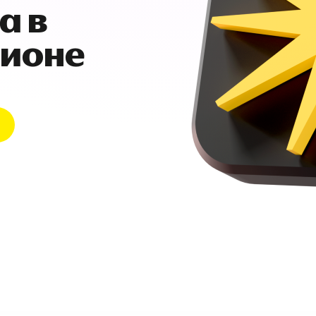
а в
гионе