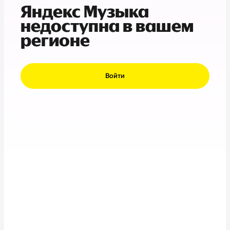
Яндекс Музыка
недоступна в вашем
регионе
Войти