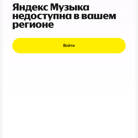
Яндекс Музыка
недоступна в вашем
регионе
Войти