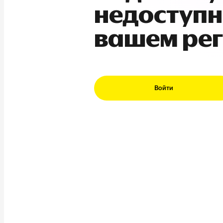
недоступн
вашем ре
Войти