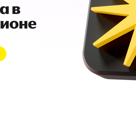
а в
гионе