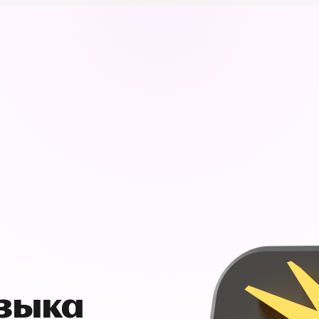
узыка