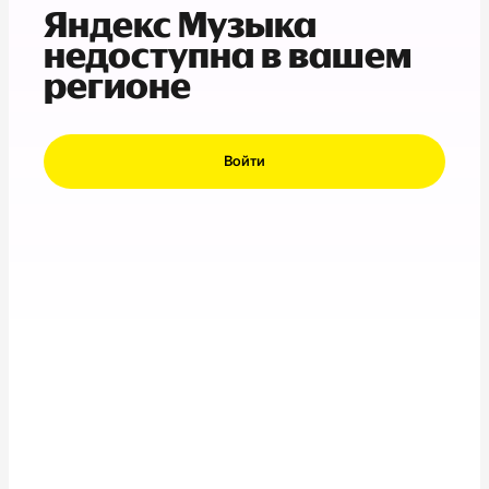
Яндекс Музыка
недоступна в вашем
регионе
Войти