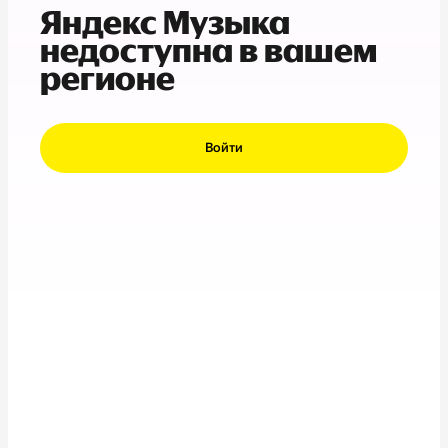
Яндекс Музыка
недоступна в вашем
регионе
Войти