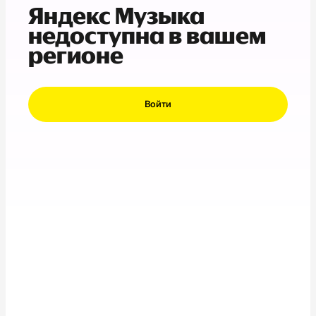
Яндекс Музыка
недоступна в вашем
регионе
Войти