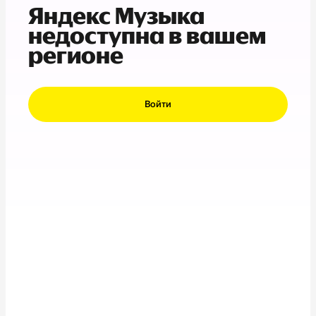
Яндекс Музыка
недоступна в вашем
регионе
Войти