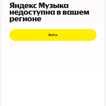
Яндекс Музыка
недоступна в вашем
регионе
Войти