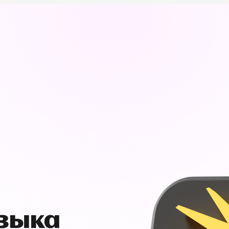
узыка