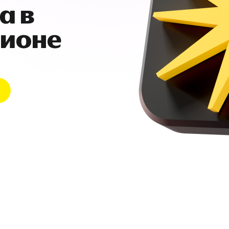
а в
гионе