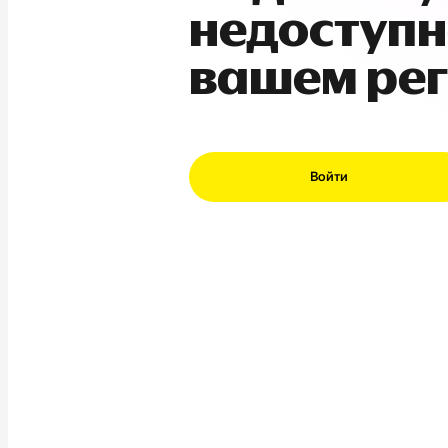
недоступн
вашем ре
Войти