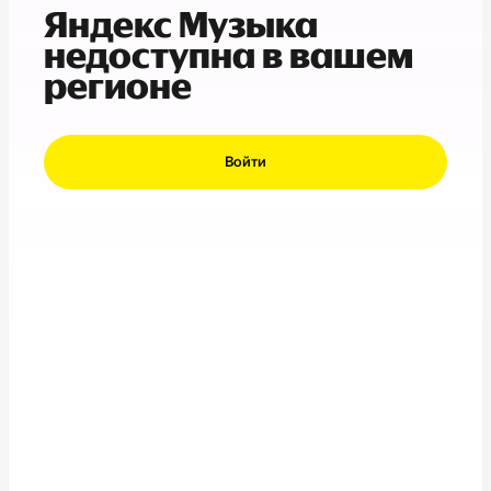
Яндекс Музыка
недоступна в вашем
регионе
Войти