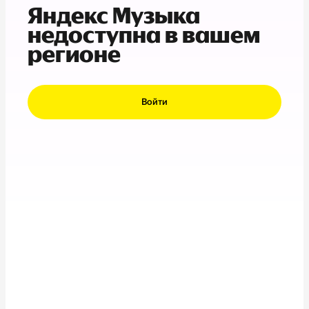
Яндекс Музыка
недоступна в вашем
регионе
Войти