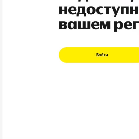
недоступн
вашем ре
Войти