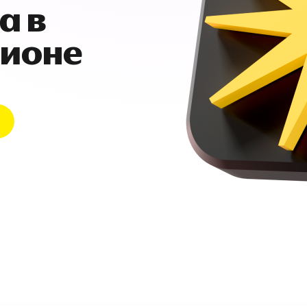
а в
гионе