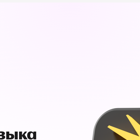
узыка