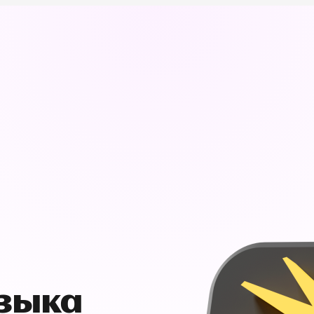
узыка