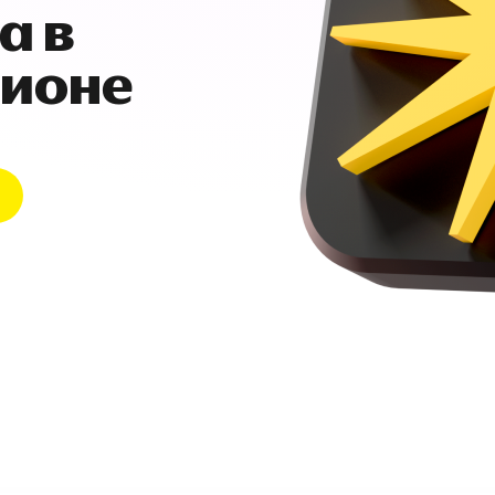
а в
гионе