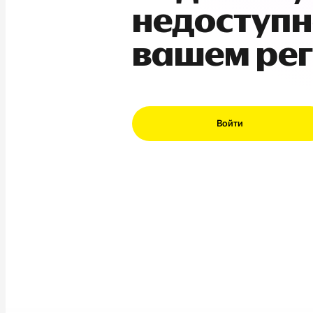
недоступн
вашем ре
Войти