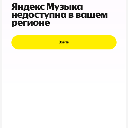
Яндекс Музыка
недоступна в вашем
регионе
Войти