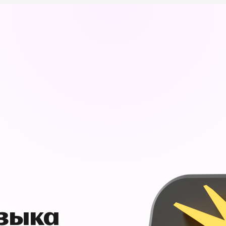
узыка