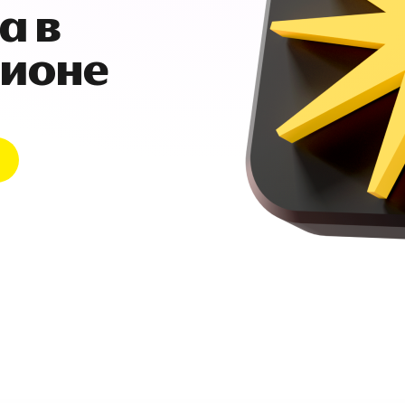
а в
гионе