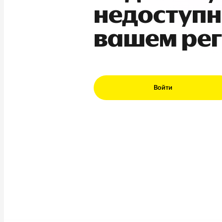
недоступн
вашем ре
Войти