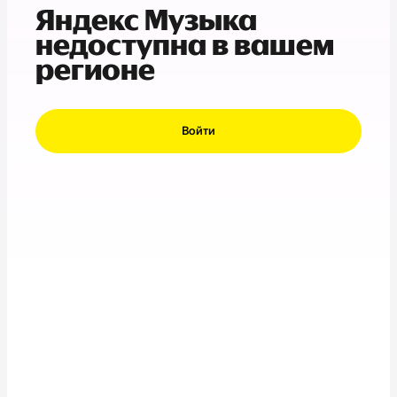
Яндекс Музыка
недоступна в вашем
регионе
Войти