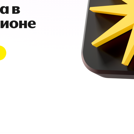
а в
гионе