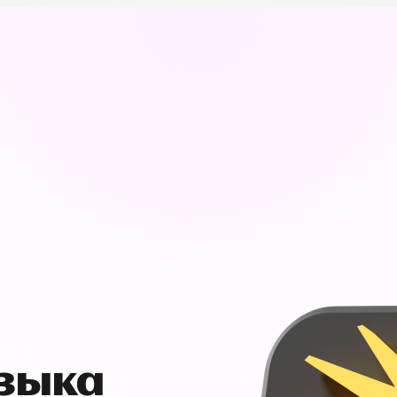
узыка