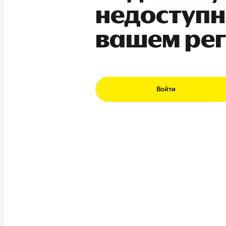
недоступн
вашем ре
Войти