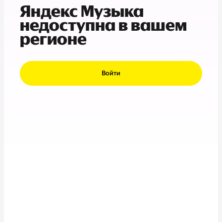
Яндекс Музыка
недоступна в вашем
регионе
Войти