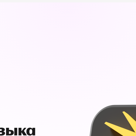
узыка