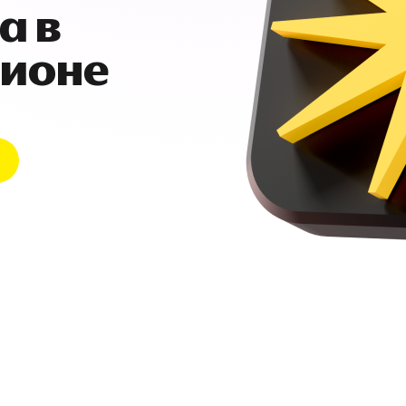
а в
гионе