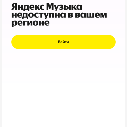
Яндекс Музыка
недоступна в вашем
регионе
Войти