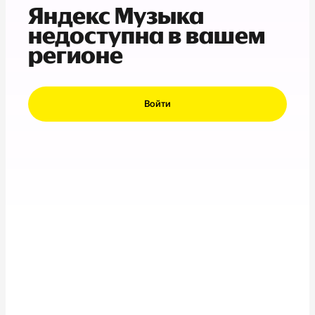
Яндекс Музыка
недоступна в вашем
регионе
Войти