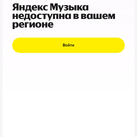
Яндекс Музыка
недоступна в вашем
регионе
Войти