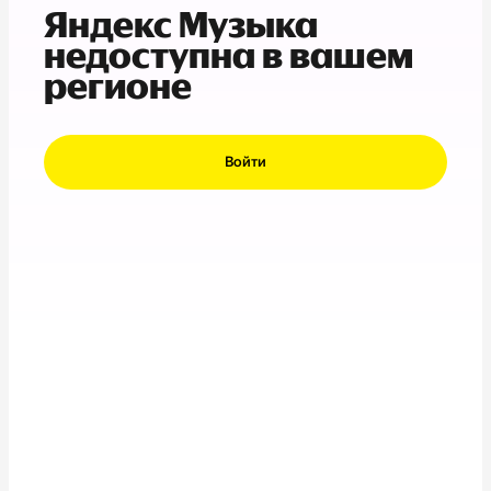
Яндекс Музыка
недоступна в вашем
регионе
Войти