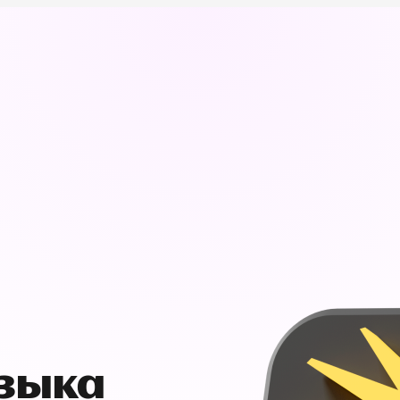
узыка