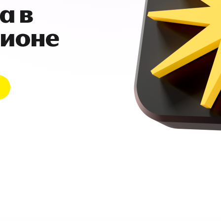
а в
гионе