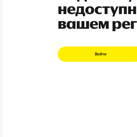
недоступн
вашем ре
Войти