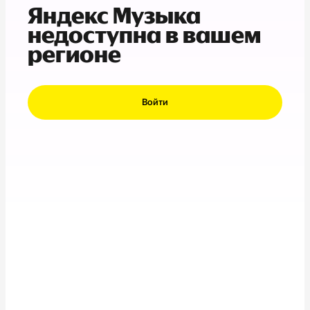
Яндекс Музыка
недоступна в вашем
регионе
Войти