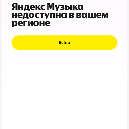
Яндекс Музыка
недоступна в вашем
регионе
Войти