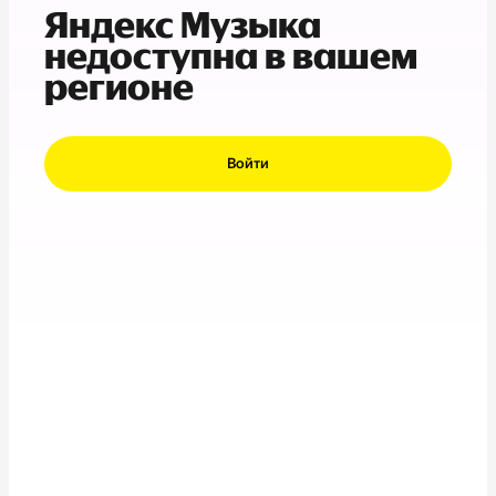
Яндекс Музыка
недоступна в вашем
регионе
Войти