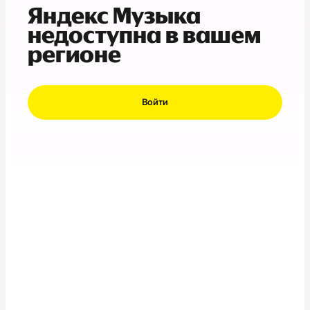
Яндекс Музыка
недоступна в вашем
регионе
Войти