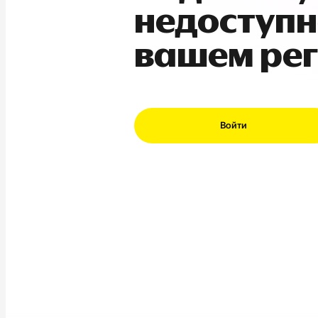
недоступн
вашем ре
Войти