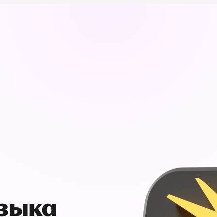
узыка