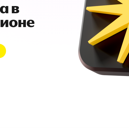
а в
гионе