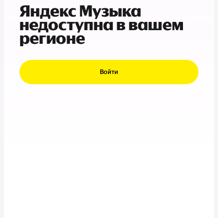
Яндекс Музыка
недоступна в вашем
регионе
Войти