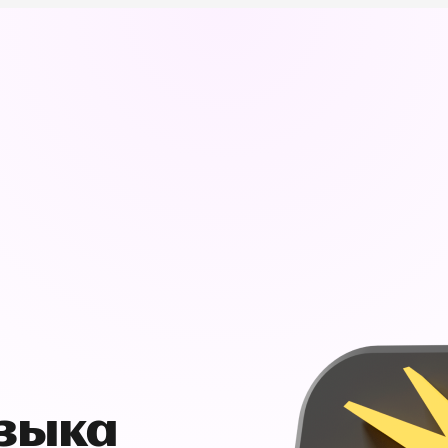
узыка