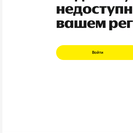
недоступн
вашем ре
Войти