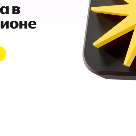
а в
гионе