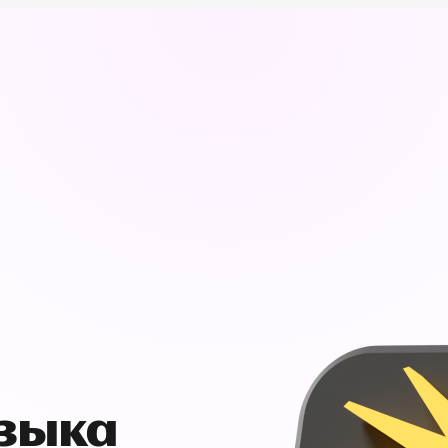
узыка