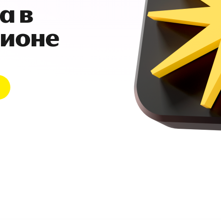
а в
гионе