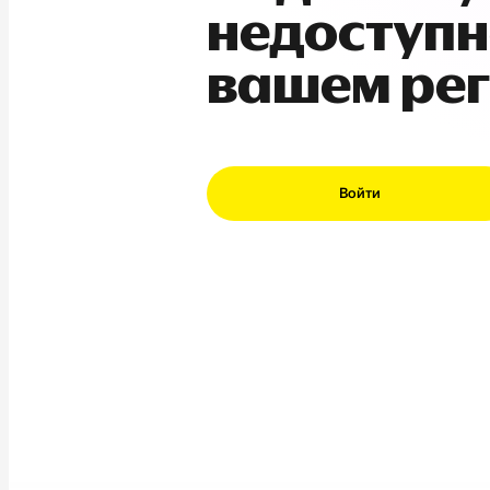
недоступн
вашем ре
Войти