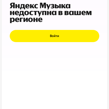
Яндекс Музыка
недоступна в вашем
регионе
Войти